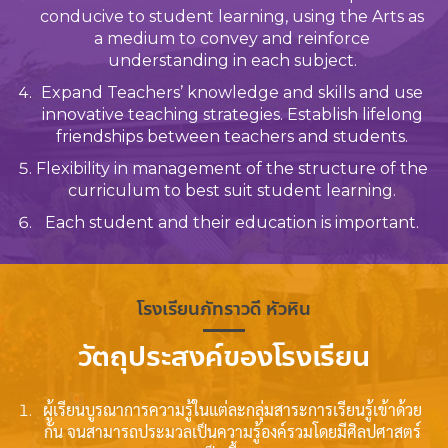
conducive to student learning, using the Arts as
a medium to convey and reinforce
understanding in each subject.
Expand Teachers’ knowledge and skills and use
innovative teaching strategies. Establish lifelong
friendships between teachers and students.
Flexibility in management of the structure of the
curriculum to best suit student learning.
Each student and their education is important.
โรงเรียนภัทราวดี หัวหิน
วัตถุประสงค์ของโรงเรียน
ผู้เรียนบูรณาการความรู้ในแต่ละกลุ่มสาระการเรียนรู้เข้าด้วย
กัน จนสามารถประมวลเป็นความรู้องค์รวมโดยมีศิลปศาสตร์