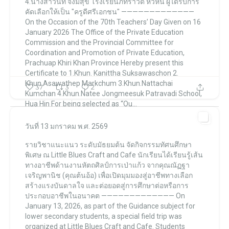
4.นางสาวนที จงมีสุข
โรงเรียนภัทราวดี หัวหิน
ผู้ได้รับการ
คัดเลือกให้เป็น
"ครูดีศรีเอกชน"
—————————————
On the Occasion of the 70th Teachers’ Day
Given on 16
January 2026
The Office of the Private Education
Commission
and the Provincial Committee for
Coordination and Promotion of Private Education,
Prachuap Khiri Khan Province
Hereby present this
Certificate to
1.Khun. Kanittha Suksawaschon
2.
Khun.Asawathep Markchum
3.Khun.Nattachai
37
3
2
Kumchan
4.Khun.Natee Jongmeesuk
Patravadi School,
Hua Hin
For being selected as
“Ou...
วันที่ 13 มกราคม พ.ศ. 2569
โรงเรียนภัทราวดี หัวหิน แผนกมัธยม Patravadi School Huahin
รายวิชาแนะแนว ระดับมัธยมต้น
จัดกิจกรรมทัศนศึกษา
โรงเรียนภัทราวดี หัวหิน แผนกมัธยม Patravadi School Huahin
Jan 19
พิเศษ ณ Little Blues Craft and Cafe
นักเรียนได้เรียนรู้เส้น
ทางอาชีพด้านงานหัตถศิลป์การเป่าแก้ว จากคุณณัฏฐา
เจริญพานิช (คุณต้นอ้อ) เพื่อเปิดมุมมองสู่อาชีพทางเลือก
สร้างแรงบันดาลใจ และต่อยอดสู่การศึกษาต่อหรือการ
ประกอบอาชีพในอนาคต
—————————————
On
January 13, 2026,
as part of the Guidance subject for
lower secondary students,
a special field trip was
organized at Little Blues Craft and Cafe.
Students