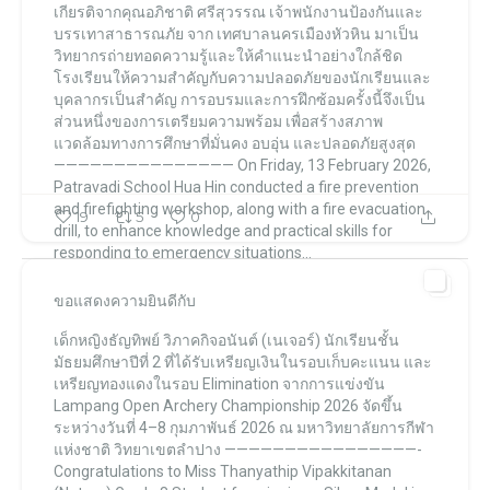
เกียรติจากคุณอภิชาติ ศรีสุวรรณ เจ้าพนักงานป้องกันและ
บรรเทาสาธารณภัย จาก เทศบาลนครเมืองหัวหิน มาเป็น
วิทยากรถ่ายทอดความรู้และให้คำแนะนำอย่างใกล้ชิด
โรงเรียนให้ความสำคัญกับความปลอดภัยของนักเรียนและ
บุคลากรเป็นสำคัญ การอบรมและการฝึกซ้อมครั้งนี้จึงเป็น
ส่วนหนึ่งของการเตรียมความพร้อม เพื่อสร้างสภาพ
แวดล้อมทางการศึกษาที่มั่นคง อบอุ่น และปลอดภัยสูงสุด
———————————————
On Friday, 13 February 2026,
Patravadi School Hua Hin conducted a fire prevention
and firefighting workshop, along with a fire evacuation
19
5
0
drill, to enhance knowledge and practical skills for
responding to emergency situations...
ขอแสดงความยินดีกับ
โรงเรียนภัทราวดี หัวหิน แผนกมัธยม Patravadi School Huahin
เด็กหญิงธัญทิพย์ วิภาคกิจอนันต์ (เนเจอร์)
นักเรียนชั้น
โรงเรียนภัทราวดี หัวหิน แผนกมัธยม Patravadi School Huahin
Feb 16
มัธยมศึกษาปีที่ 2
ที่ได้รับเหรียญเงินในรอบเก็บคะแนน และ
เหรียญทองแดงในรอบ Elimination
จากการแข่งขัน
Lampang Open Archery Championship 2026
จัดขึ้น
ระหว่างวันที่ 4–8 กุมภาพันธ์ 2026
ณ มหาวิทยาลัยการกีฬา
แห่งชาติ วิทยาเขตลำปาง
————————————————-
Congratulations to
Miss Thanyathip Vipakkitanan