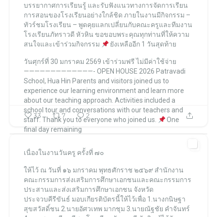
บรรยากาศการเรียนรู้
และรับฟังแนวทางการจัดการเรียน
การสอนของโรงเรียนอย่างใกล้ชิด
ภายในงานมีกิจกรรม
–
ทัวร์ชมโรงเรียน
– พูดคุยแลกเปลี่ยนกับคณะครูและทีมงาน
โรงเรียนภัทราวดี หัวหิน
ขอขอบพระคุณทุกท่านที่ให้ความ
สนใจและเข้าร่วมกิจกรรม
ยังเหลืออีก 1 วันสุดท้าย
วันศุกร์ที่ 30 มกราคม 2569
เข้าร่วมฟรี ไม่มีค่าใช้จ่าย
—————————————-
OPEN HOUSE 2026
Patravadi
School, Hua Hin
Parents and visitors joined us to
experience our learning environment
and learn more
about our teaching approach.
Activities included a
school tour
and conversations with our teachers and
33
7
2
staff.
Thank you to everyone who joined us.
One
final day remaining
...
เนื่องในงานวันครู ครั้งที่ ๗๐
โรงเรียนภัทราวดี หัวหิน แผนกมัธยม Patravadi School Huahin
ให้ไว้ ณ วันที่ ๑๖ มกราคม พุทธศักราช ๒๕๖๙
สำนักงาน
โรงเรียนภัทราวดี หัวหิน แผนกมัธยม Patravadi School Huahin
Jan 27
คณะกรรมการส่งเสริมการศึกษาเอกชนและคณะกรรมการ
ประสานและส่งเสริมการศึกษาเอกชน จังหวัด
ประจวบคีรีขันธ์
มอบเกียรติบัตรนี้ให้ไว้เพื่อ
1.นางกนิษฐา
สุขสวัสดิ์ชน
2.นายอัศวเทพ มากชุม
3.นายณัฐชัย คำจันทร์