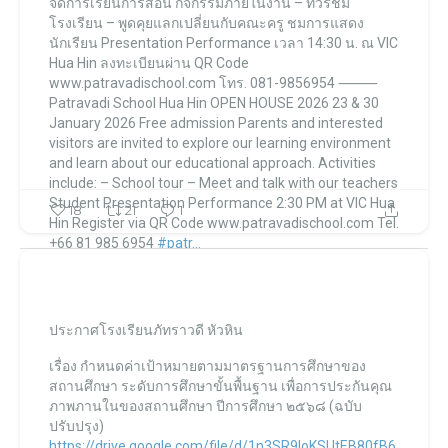
จัดการเรียนการสอน
กิจกรรมภายในงาน
– ทัวร์ชม
โรงเรียน
– พูดคุยแลกเปลี่ยนกับคณะครู
ชมการแสดง
นักเรียน
Presentation Performance
เวลา 14:30 น.
ณ VIC
Hua Hin
ลงทะเบียนผ่าน QR Code
www.patravadischool.com
โทร. 081-9856954
⸻
Patravadi School Hua Hin
OPEN HOUSE 2026
23 & 30
January 2026
Free admission
Parents and interested
visitors are invited to explore our learning environment
and learn about our educational approach.
Activities
include:
– School tour
– Meet and talk with our teachers
Student Presentation Performance
2:30 PM
at VIC Hua
18
21
1
Hin
Register via QR Code
www.patravadischool.com
Tel.
+66 81 985 6954
#patr...
โรงเรียนภัทราวดี หัวหิน แผนกมัธยม Patravadi School Huahin
โรงเรียนภัทราวดี หัวหิน แผนกมัธยม Patravadi School Huahin
Dec 29
ประกาศโรงเรียนภัทราวดี หัวหิน
เรื่อง กำหนดค่าเป้าหมายตามมาตรฐานการศึกษาของ
สถานศึกษา ระดับการศึกษาขั้นพื้นฐาน
เพื่อการประกันคุณ
ภาพภานในของสถานศึกษา ปีการศึกษา ๒๕๖๘ (ฉบับ
ปรับปรุง)
https://drive.google.com/file/d/1n3SR9IoKSUtEB80fB6