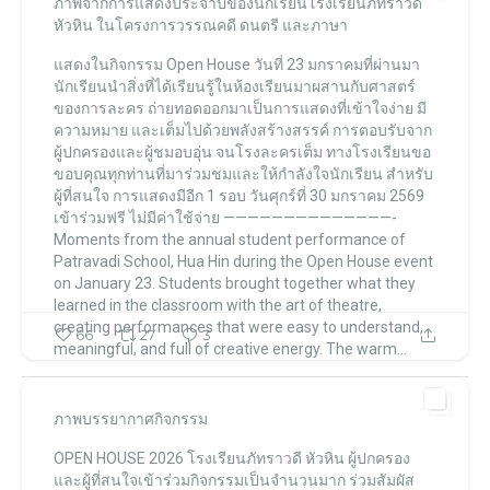
ภาพจากการแสดงประจำปีของนักเรียนโรงเรียนภัทราวดี
โรงเรียนภัทราวดี หัวหิน แผนกมัธยม Patravadi School Huahin
หัวหิน ในโครงการวรรณคดี ดนตรี และภาษา
โรงเรียนภัทราวดี หัวหิน แผนกมัธยม Patravadi School Huahin
Feb 2
แสดงในกิจกรรม Open House วันที่ 23 มกราคมที่ผ่านมา
นักเรียนนำสิ่งที่ได้เรียนรู้ในห้องเรียนมาผสานกับศาสตร์
ของการละคร
ถ่ายทอดออกมาเป็นการแสดงที่เข้าใจง่าย มี
ความหมาย และเต็มไปด้วยพลังสร้างสรรค์
การตอบรับจาก
ผู้ปกครองและผู้ชมอบอุ่น จนโรงละครเต็ม
ทางโรงเรียนขอ
ขอบคุณทุกท่านที่มาร่วมชมและให้กำลังใจนักเรียน
สำหรับ
ผู้ที่สนใจ
การแสดงมีอีก 1 รอบ
วันศุกร์ที่ 30 มกราคม 2569
เข้าร่วมฟรี ไม่มีค่าใช้จ่าย
——————————————-
Moments from the annual student performance of
Patravadi School, Hua Hin
during the Open House event
on January 23.
Students brought together what they
learned in the classroom with the art of theatre,
creating performances that were easy to understand,
66
27
3
meaningful, and full of creative energy.
The warm...
ภาพบรรยากาศกิจกรรม
โรงเรียนภัทราวดี หัวหิน แผนกมัธยม Patravadi School Huahin
OPEN HOUSE 2026
โรงเรียนภัทราวดี หัวหิน
ผู้ปกครอง
โรงเรียนภัทราวดี หัวหิน แผนกมัธยม Patravadi School Huahin
Jan 28
และผู้ที่สนใจเข้าร่วมกิจกรรมเป็นจำนวนมาก
ร่วมสัมผัส