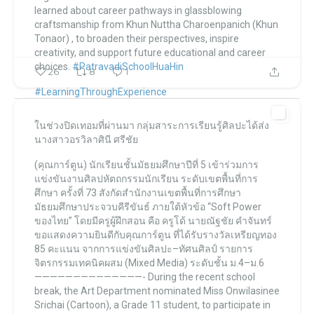
learned about career pathways in glassblowing
craftsmanship from Khun Nuttha Charoenpanich (Khun
Tonaor) , to broaden their perspectives, inspire
creativity, and support future educational and career
choices.
#PatravadiSchoolHuaHin
26
8
1
#LearningThroughExperience
...
ในช่วงปิดเทอมที่ผ่านมา กลุ่มสาระการเรียนรู้ศิลปะได้ส่ง
โรงเรียนภัทราวดี หัวหิน แผนกมัธยม Patravadi School Huahin
นางสาวอรวิลาศินี ศรีชัย
โรงเรียนภัทราวดี หัวหิน แผนกมัธยม Patravadi School Huahin
Jan 13
(คุณการ์ตูน) นักเรียนชั้นมัธยมศึกษาปีที่ 5
เข้าร่วมการ
แข่งขันงานศิลปหัตถกรรมนักเรียน ระดับเขตพื้นที่การ
ศึกษา ครั้งที่ 73
สังกัดสำนักงานเขตพื้นที่การศึกษา
มัธยมศึกษาประจวบคีรีขันธ์
ภายใต้หัวข้อ “Soft Power
ของไทย”
โดยมีครูผู้ฝึกสอน คือ ครูโด้ นายณัฐชัย คำจันทร์
ขอแสดงความยินดีกับคุณการ์ตูน
ที่ได้รับรางวัลเหรียญทอง
85 คะแนน
จากการแข่งขันศิลปะ–ทัศนศิลป์
รายการ
จิตรกรรมเทคนิคผสม (Mixed Media) ระดับชั้น ม.4–ม.6
——————————————-
During the recent school
break, the Art Department nominated
Miss Onwilasinee
Srichai (Cartoon), a Grade 11 student,
to participate in