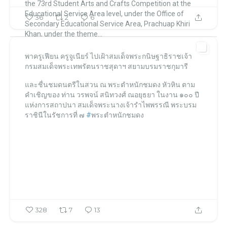
the 73rd Student Arts and Crafts Competition
at the
Educational Service Area level,
under the Office of
36
2
6
Secondary Educational Service Area, Prachuap Khiri
Khan,
under the theme...
พาครูเฟียน ครูจูเนียร์ ไปเฝ้าสมเด็จพระกนิษฐาธิราชเจ้า
โรงเรียนภัทราวดี หัวหิน แผนกมัธยม Patravadi School Huahin
กรมสมเด็จพระเทพรัตนราชสุดาฯ สยามบรมราชกุมารี
โรงเรียนภัทราวดี หัวหิน แผนกมัธยม Patravadi School Huahin
Jan 12
และชื่นชมดนตรีในสวน ณ พระตำหนักชมดง หัวหิน ตาม
คำเชิญของ ท่าน วรพจน์ สนิทวงศ์ ณอยุธยา ในงาน ๑๐๐ ปี
แห่งการสถาปนา สมเด็จพระนางเจ้ารำไพพรรณี พระบรม
ราชินีในรัชการที่ ๗
#
พระตำหนักชมดง
328
7
13