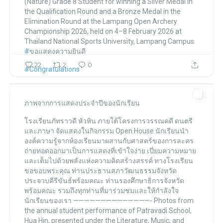
(Nature) Grade 8 Student
for winning a Silver Medal in
the Qualification Round and a Bronze Medal in the
Elimination Round
at the Lampang Open Archery
Championship 2026,
held on 4–8 February 2026
at
Thailand National Sports University, Lampang Campus.
#
ขอแสดงความยินดี
22
2
0
#Congratulations
#Archery
ภาพจากการแสดงประจำปีของนักเรียน
...
โรงเรียนภัทราวดี หัวหิน แผนกมัธยม Patravadi School Huahin
โรงเรียนภัทราวดี หัวหิน
ภายใต้โครงการวรรณคดี ดนตรี
โรงเรียนภัทราวดี หัวหิน แผนกมัธยม Patravadi School Huahin
Feb 13
และภาษา
จัดแสดงในกิจกรรม Open House
นักเรียนนำ
องค์ความรู้จากห้องเรียนมาผสานกับศาสตร์ของการละคร
ถ่ายทอดออกมาเป็นการแสดงที่เข้าใจง่าย เปี่ยมความหมาย
และเต็มไปด้วยพลังแห่งความคิดสร้างสรรค์
ทางโรงเรียน
ขอขอบพระคุณ
ท่านประธานสภาวัฒนธรรมจังหวัด
ประจวบคีรีขันธ์พร้อมคณะ
ท่านรองศึกษาธิการจังหวัด
พร้อมคณะ
รวมถึงทุกท่านที่มาร่วมชมและให้กำลังใจ
นักเรียนของเรา
——————————————-
Photos from
the annual student performance
of Patravadi School,
Hua Hin,
presented under the Literature, Music, and