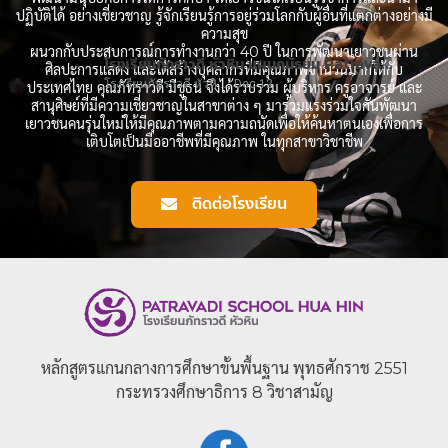
ปฏิบัติได้ อย่างเชี่ยวชาญ รู้จักเรียนรู้การอยู่ร่วมโลกกับผู้อื่นที่แตกต่างอย่างมี
ความสุข
ผนวกกับประสบการณ์การทำงานกว่า 40 ปี ในการพัฒนาเยาวชนผ่าน
โรงเรียนภัทราวดี หัวหิน แผนกมัธยม Patravadi School Huahin
ศิลปะการแสดง และได้สร้างบุคลากรที่มีคุณภาพจำนวนมากให้กับ
โรงเรียนภัทราวดี หัวหิน แผนกมัธยม Patravadi School Huahin
Dec 12
ประเทศไทย คุณภัทราวดี มีชูธน จึงได้รวบรวม ผู้บริหาร ครูอาจารย์ และ
สานุศิษย์ที่มีความเชี่ยวชาญในสาขาต่าง ๆ มาร่วมแรงร่วมใจกันพัฒนา
เยาวชนคนรุ่นใหม่ให้มีคุณภาพตามความถนัดเพื่อให้ค้นหาตนเองเพื่อการ
เติบโตเป็นมืออาชีพที่มีคุณภาพ ในทุกสาขาวิชาชีพ
ติดต่อโรงเรียน
หลักสูตรแกนกลางการศึกษาขั้นพื้นฐาน พุทธศักราช 2551
กระทรวงศึกษาธิการ 8 วิชาสามัญ