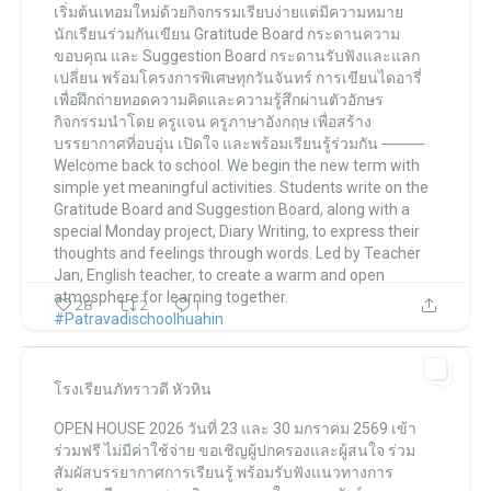
เริ่มต้นเทอมใหม่ด้วยกิจกรรมเรียบง่ายแต่มีความหมาย
นักเรียนร่วมกันเขียน Gratitude Board กระดานความ
ขอบคุณ
และ Suggestion Board กระดานรับฟังและแลก
เปลี่ยน
พร้อมโครงการพิเศษทุกวันจันทร์ การเขียนไดอารี่
เพื่อฝึกถ่ายทอดความคิดและความรู้สึกผ่านตัวอักษร
กิจกรรมนำโดย ครูแจน ครูภาษาอังกฤษ
เพื่อสร้าง
บรรยากาศที่อบอุ่น เปิดใจ และพร้อมเรียนรู้ร่วมกัน
⸻
Welcome back to school.
We begin the new term with
simple yet meaningful activities.
Students write on the
Gratitude Board and Suggestion Board,
along with a
special Monday project, Diary Writing,
to express their
thoughts and feelings through words.
Led by Teacher
Jan, English teacher,
to create a warm and open
โรงเรียนภัทราวดี หัวหิน แผนกมัธยม Patravadi School Huahin
atmosphere for learning together.
28
2
1
โรงเรียนภัทราวดี หัวหิน แผนกมัธยม Patravadi School Huahin
Jan 7
#Patravadischoolhuahin
...
โรงเรียนภัทราวดี หัวหิน
โรงเรียนภัทราวดี หัวหิน แผนกมัธยม Patravadi School Huahin
OPEN HOUSE 2026
วันที่ 23 และ 30 มกราคม 2569
เข้า
โรงเรียนภัทราวดี หัวหิน แผนกมัธยม Patravadi School Huahin
Jan 6
ร่วมฟรี ไม่มีค่าใช้จ่าย
ขอเชิญผู้ปกครองและผู้สนใจ
ร่วม
สัมผัสบรรยากาศการเรียนรู้
พร้อมรับฟังแนวทางการ