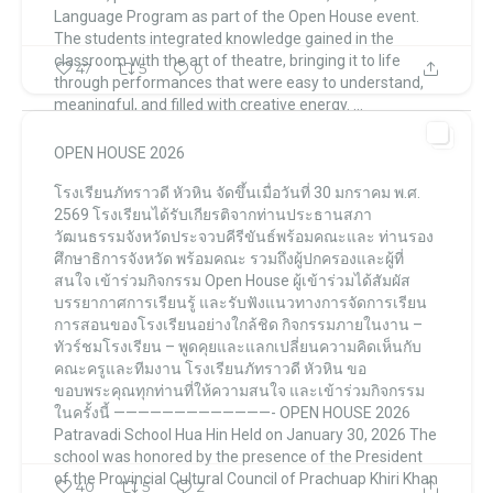
Language Program
as part of the Open House event.
The students integrated knowledge gained in the
classroom with the art of theatre,
bringing it to life
47
5
0
through performances that were easy to understand,
meaningful,
and filled with creative energy.
...
OPEN HOUSE 2026
โรงเรียนภัทราวดี หัวหิน แผนกมัธยม Patravadi School Huahin
โรงเรียนภัทราวดี หัวหิน
จัดขึ้นเมื่อวันที่ 30 มกราคม พ.ศ.
โรงเรียนภัทราวดี หัวหิน แผนกมัธยม Patravadi School Huahin
Feb 9
2569
โรงเรียนได้รับเกียรติจากท่านประธานสภา
วัฒนธรรมจังหวัดประจวบคีรีขันธ์พร้อมคณะและ
ท่านรอง
ศึกษาธิการจังหวัด พร้อมคณะ
รวมถึงผู้ปกครองและผู้ที่
สนใจ เข้าร่วมกิจกรรม Open House
ผู้เข้าร่วมได้สัมผัส
บรรยากาศการเรียนรู้
และรับฟังแนวทางการจัดการเรียน
การสอนของโรงเรียนอย่างใกล้ชิด
กิจกรรมภายในงาน
–
ทัวร์ชมโรงเรียน
– พูดคุยและแลกเปลี่ยนความคิดเห็นกับ
คณะครูและทีมงาน
โรงเรียนภัทราวดี หัวหิน
ขอ
ขอบพระคุณทุกท่านที่ให้ความสนใจ
และเข้าร่วมกิจกรรม
ในครั้งนี้
—————————————-
OPEN HOUSE 2026
Patravadi School Hua Hin
Held on January 30, 2026
The
school was honored by the presence of the President
of the Provincial Cultural Council of Prachuap Khiri Khan
40
5
2