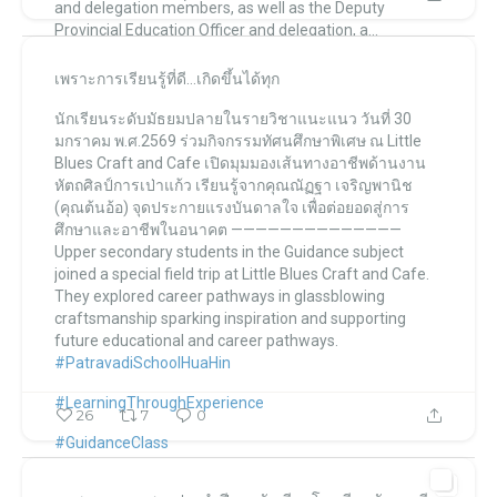
and delegation members,
as well as the Deputy
Provincial Education Officer and delegation,
a...
เพราะการเรียนรู้ที่ดี…เกิดขึ้นได้ทุก
โรงเรียนภัทราวดี หัวหิน แผนกมัธยม Patravadi School Huahin
นักเรียนระดับมัธยมปลายในรายวิชาแนะแนว วันที่ 30
โรงเรียนภัทราวดี หัวหิน แผนกมัธยม Patravadi School Huahin
Feb 4
มกราคม พ.ศ.2569
ร่วมกิจกรรมทัศนศึกษาพิเศษ
ณ Little
Blues Craft and Cafe
เปิดมุมมองเส้นทางอาชีพด้านงาน
หัตถศิลป์การเป่าแก้ว
เรียนรู้จากคุณณัฏฐา เจริญพานิช
(คุณต้นอ้อ)
จุดประกายแรงบันดาลใจ
เพื่อต่อยอดสู่การ
ศึกษาและอาชีพในอนาคต
——————————————
Upper secondary students in the Guidance subject
joined a special field trip
at Little Blues Craft and Cafe.
They explored career pathways in glassblowing
craftsmanship
sparking inspiration
and supporting
future educational and career pathways.
#PatravadiSchoolHuaHin
#LearningThroughExperience
26
7
0
#GuidanceClass
...