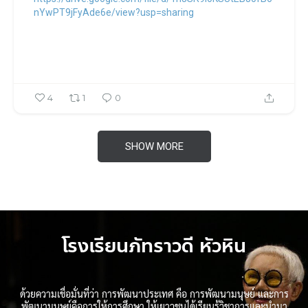
nYwPT9jFyAde6e/view?usp=sharing
4
1
0
SHOW MORE
โรงเรียนภัทราวดี หัวหิน
​ด้วยความเชื่อมั่นที่ว่า การพัฒนาประเทศ คือ การพัฒนามนุษย์ และการ
พัฒนามนุษย์คือการให้การศึกษา ให้เยาวชนได้เรียนรู้วิชาการและนำมา