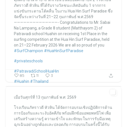
ภัทราวดี หัวหิน
ที่ได้รับรางวัลชนะเลิศอันดับ 1 จากการ
แข่งขันกระดานโต้คลื่น
ในงาน Hua Hin Surf Paradise
ซึ่ง
จัดขึ้นระหว่างวันที่ 21–22 กุมภาพันธ์ พ.ศ.2569
——————————————-
Congratulations to
Mr. Sabai
Na Lampang, a Grade 8 student (Matthayom 2) of
Patravadi school Huahin
on receiving 1st Place in the
surfing competition
at the Hua Hin Surf Paradise,
held
on 21–22 February 2026
We are all so proud of you
#SurfChampion
#HuaHinSurfParadise
#privateschools
#PatravadiSchoolHuaHin
85
11
3
#Huahin
#Thailand
เมื่อวันศุกร์ที่ 13 กุมภาพันธ์ พ.ศ. 2569
โรงเรียนภัทราวดี หัวหิน แผนกมัธยม Patravadi School Huahin
โรงเรียนภัทราวดี หัวหิน ได้จัดการอบรมเชิงปฏิบัติการด้าน
โรงเรียนภัทราวดี หัวหิน แผนกมัธยม Patravadi School Huahin
Feb 24
การป้องกันและระงับอัคคีภัย พร้อมฝึกซ้อมอพยพหนีไฟ เพื่อ
เสริมสร้างความรู้ ความเข้าใจ และทักษะในการรับมือเหตุ
ฉุกเฉินอย่างถูกต้องและปลอดภัย
การอบรมในครั้งนี้ได้รับ