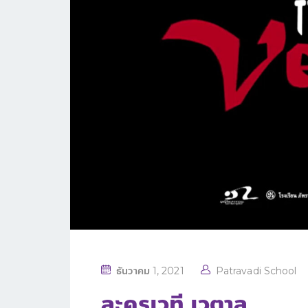
P
ธันวาคม 1, 2021
Patravadi School
O
ละครเวที เวตาล
S