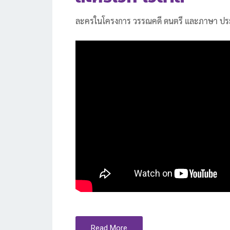
T
ละครในโครงการ วรรณคดี ดนตรี และภาษา ประ
E
D
O
N
Read More