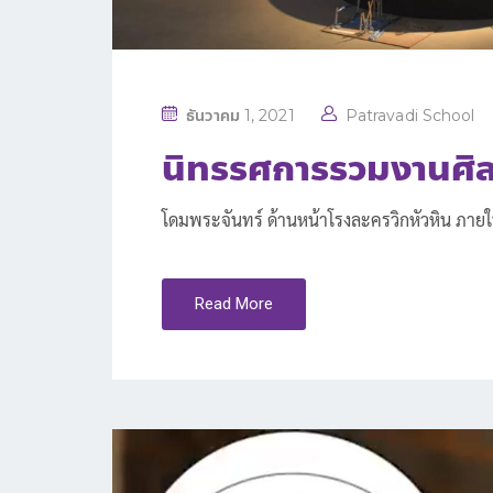
P
ธันวาคม 1, 2021
Patravadi School
O
นิทรรศการรวมงานศิล
S
T
โดมพระจันทร์ ด้านหน้าโรงละครวิกหัวหิน ภาย
E
D
O
Read More
N